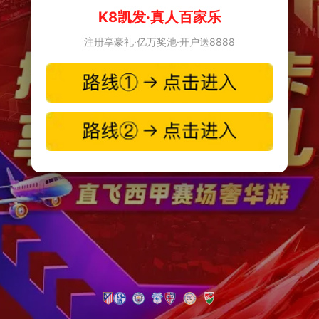
K8凯发·真人百家乐
注册享豪礼·亿万奖池·开户送8888