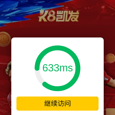
633ms